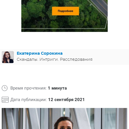
ЯПОНИЯ
СВЕТСКИЕ НОВОСТИ
МЕЛОДРАМЫ
ИСПАНИЯ
ТЕСТЫ
ФРАНЦИЯ
СПОЙЛЕРЫ ИЗ СЕРИАЛОВ
ГЕРМАНИЯ
Екатерина Сорокина
Скандалы. Интриги. Расследования
Время прочтения:
1 минута
Дата публикации:
12 сентября 2021