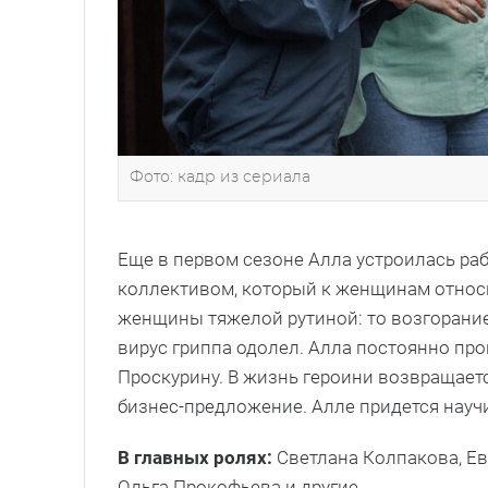
Фото: кадр из сериала
Еще в первом сезоне Алла устроилась раб
коллективом, который к женщинам относи
женщины тяжелой рутиной: то возгорание 
вирус гриппа одолел. Алла постоянно про
Проскурину. В жизнь героини возвращает
бизнес-предложение. Алле придется науч
В главных ролях:
Светлана Колпакова, Ев
Ольга Прокофьева и другие.