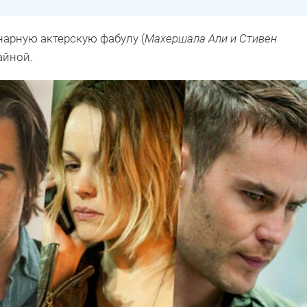
арную актерскую фабулу (
Махершала Али и Стивен
айной.