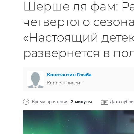
Шерше ля фам: Р
четвертого сезон
«Настоящий детек
развернется в по
Константин Глыба
Корреспондент
Время прочтения:
2 минуты
Дата публ