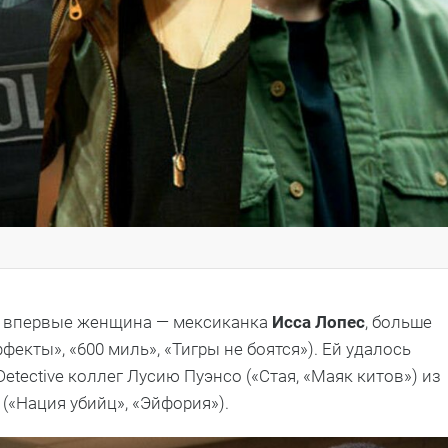
кт впервые женщина — мексиканка
Исса Лопес
, больше
екты», «600 миль», «Тигры не боятся»). Ей удалось
etective коллег Лусию Пуэнсо («Стая, «Маяк китов») из
(«Нация убийц», «Эйфория»).