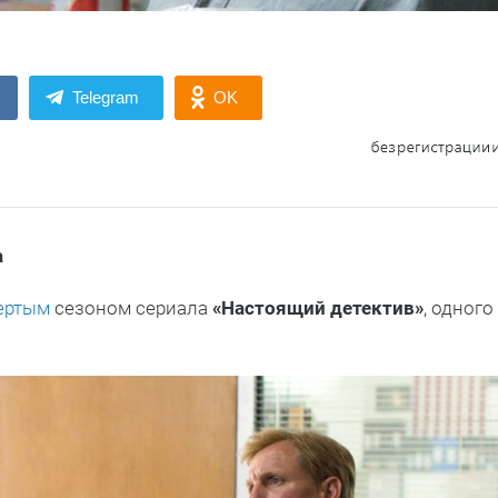
Telegram
OK
а
ертым
сезоном сериала
«Настоящий детектив»
, одного