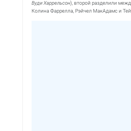
Вуди Харрельсон
), второй разделили межд
Колина Фаррелла, Рэйчел МакАдамс и Тей