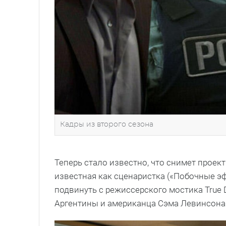
Кадры из второго сезона
Теперь стало известно, что снимет прое
известная как сценаристка («Побочные эфф
подвинуть с режиссерского мостика True D
Аргентины и американца Сэма Левинсона 