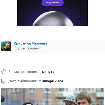
ЯПОНИЯ
СВЕТСКИЕ НОВОСТИ
МЕЛОДРАМЫ
ИСПАНИЯ
ТЕСТЫ
ФРАНЦИЯ
СПОЙЛЕРЫ ИЗ СЕРИАЛОВ
ГЕРМАНИЯ
Кристина Мамаева
Корреспондент
Время прочтения:
1 минута
Дата публикации:
2 января 2024