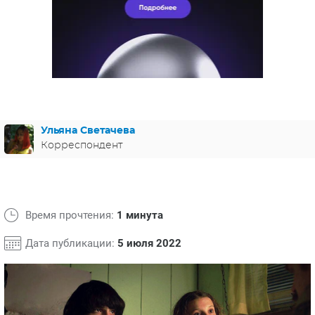
ЯПОНИЯ
СВЕТСКИЕ НОВОСТИ
МЕЛОДРАМЫ
ИСПАНИЯ
ТЕСТЫ
ФРАНЦИЯ
СПОЙЛЕРЫ ИЗ СЕРИАЛОВ
ГЕРМАНИЯ
Ульяна Светачева
Корреспондент
Время прочтения:
1 минута
Дата публикации:
5 июля 2022