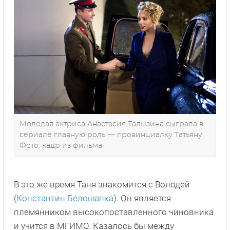
Молодая актриса Анастасия Талызина сыграла в
сериале главную роль — провинциалку Татьяну.
Фото: кадр из фильма
В это же время Таня знакомится с Володей
(
Константин Белошапка
). Он является
племянником высокопоставленного чиновника
и учится в МГИМО. Казалось бы между