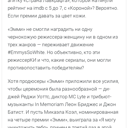
агитку «Страна Лавкрафта», которой натянули
рейтинг на imdb с 5 до 7, с «Короной»? Вероятно.
Если премии давать за цвет кожи.
«Эмми» не смогли наградить ни одну
чернокожую режиссера-женщину ни в одном из
трех жанров — переживает движение
#EmmysSoWhite. Но объективно, кто эти
режиссерКИ и что, какие сериалы, они могли
противопоставить победителям?
Хотя продюсеры «Эмми» приложили все усилия,
чтобы церемония была разнообразной — ди-
джей Реджи Уоттс, диктор MC Lyte и трибьют-
музыканты In Memoriam Леон Бриджес и Джон
Батист. И пусть Микаэла Коэл, номинированная
на четыре премии «Эмми», выиграла за «Я могу
уничтожить тебя», причем в третий раз в этой