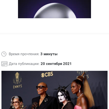
ЯПОНИЯ
СВЕТСКИЕ НОВОСТИ
МЕЛОДРАМЫ
ИСПАНИЯ
ТЕСТЫ
ФРАНЦИЯ
СПОЙЛЕРЫ ИЗ СЕРИАЛОВ
ГЕРМАНИЯ
Время прочтения:
3 минуты
Дата публикации:
20 сентября 2021