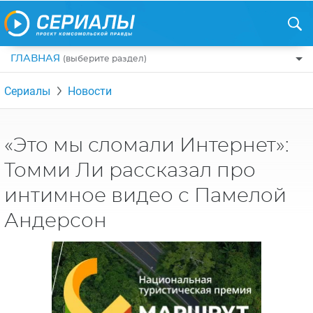
ГЛАВНАЯ
(выберите раздел)
ПО ЖАНРАМ
Сериалы
Новости
КОМЕДИИ
ПО СТРАНАМ
ДРАМЫ
США
РЕЦЕНЗИИ
«Это мы сломали Интернет»:
УЖАСЫ
РОССИЯ
Томми Ли рассказал про
НА ВЫХОДНЫЕ
БОЕВИКИ
АНГЛИЯ
интимное видео с Памелой
НОВОСТИ
ТРИЛЛЕРЫ
ИТАЛИЯ
Андерсон
ИНТЕРЕСНО
ФЭНТЕЗИ
ТУРЦИЯ
НОВОСТИ ТУРЕЦКИХ СЕРИАЛОВ
ДЕТЕКТИВЫ
УКРАИНА
АЗИАТСКИЕ СЕРИАЛЫ
КРИМИНАЛ
КАНАДА
ИНТЕРВЬЮ
ФАНТАСТИКА