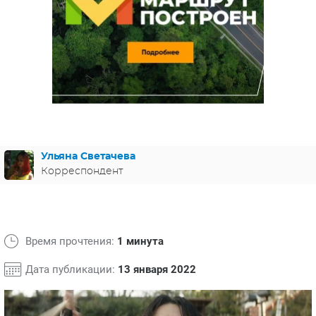
ЯПОНИЯ
СВЕТСКИЕ НОВОСТИ
МЕЛОДРАМЫ
ИСПАНИЯ
ТЕСТЫ
ФРАНЦИЯ
СПОЙЛЕРЫ ИЗ СЕРИАЛОВ
ГЕРМАНИЯ
Ульяна Светачева
Корреспондент
Время прочтения:
1 минута
Дата публикации:
13 января 2022