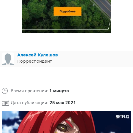
ЯПОНИЯ
СВЕТСКИЕ НОВОСТИ
МЕЛОДРАМЫ
ИСПАНИЯ
ТЕСТЫ
ФРАНЦИЯ
СПОЙЛЕРЫ ИЗ СЕРИАЛОВ
ГЕРМАНИЯ
Алексей Кулешов
Корреспондент
Время прочтения:
1 минута
Дата публикации:
25 мая 2021