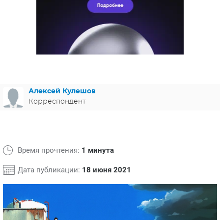
ЯПОНИЯ
СВЕТСКИЕ НОВОСТИ
МЕЛОДРАМЫ
ИСПАНИЯ
ТЕСТЫ
ФРАНЦИЯ
СПОЙЛЕРЫ ИЗ СЕРИАЛОВ
ГЕРМАНИЯ
Алексей Кулешов
Корреспондент
Время прочтения:
1 минута
Дата публикации:
18 июня 2021