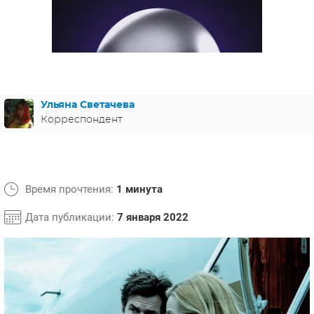
ЯПОНИЯ
СВЕТСКИЕ НОВОСТИ
МЕЛОДРАМЫ
ИСПАНИЯ
ТЕСТЫ
ФРАНЦИЯ
СПОЙЛЕРЫ ИЗ СЕРИАЛОВ
ГЕРМАНИЯ
Ульяна Светачева
Корреспондент
Время прочтения:
1 минута
Дата публикации:
7 января 2022