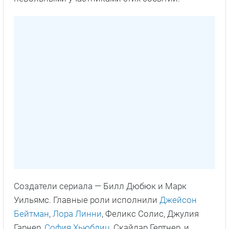
Создатели сериала — Билл Дюбюк и Марк
Уильямс. Главные роли исполнили
Джейсон
Бейтман
,
Лора Линни
, Феликс Солис, Джулия
Гарнер,
София Хьюблиц
, Скайлар Гертнер, и