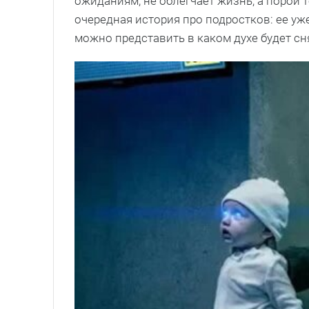
ожиданиям, не облегчает жизнь, а порой т
очередная история про подростков: ее уж
можно представить в каком духе будет сн