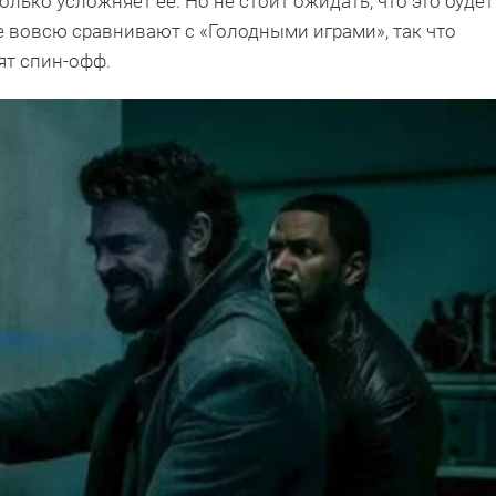
олько усложняет ее. Но не стоит ожидать, что это будет
е вовсю сравнивают с «Голодными играми», так что
ят спин-офф.