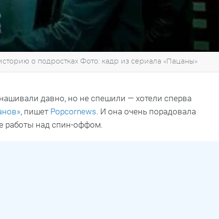
историю о подростках Фото: кадр из сериала «Пацаны»
нашивали давно, но не спешили — хотели сперва
анов»
, пишет
Popcornews
. И она очень порадовала
ле работы над спин-оффом.