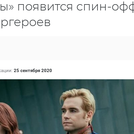
ы» появится спин-оф
ергероев
кации:
25 сентября 2020