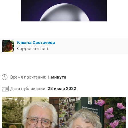
ЯПОНИЯ
СВЕТСКИЕ НОВОСТИ
МЕЛОДРАМЫ
ИСПАНИЯ
ТЕСТЫ
ФРАНЦИЯ
СПОЙЛЕРЫ ИЗ СЕРИАЛОВ
ГЕРМАНИЯ
Ульяна Светачева
Корреспондент
Время прочтения:
1 минута
Дата публикации:
28 июля 2022