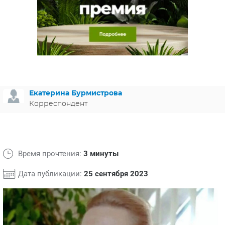
ЯПОНИЯ
СВЕТСКИЕ НОВОСТИ
МЕЛОДРАМЫ
ИСПАНИЯ
ТЕСТЫ
ФРАНЦИЯ
СПОЙЛЕРЫ ИЗ СЕРИАЛОВ
ГЕРМАНИЯ
Екатерина Бурмистрова
Корреспондент
Время прочтения:
3 минуты
Дата публикации:
25 сентября 2023