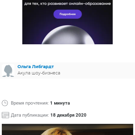
ЯПОНИЯ
СВЕТСКИЕ НОВОСТИ
МЕЛОДРАМЫ
ИСПАНИЯ
ТЕСТЫ
ФРАНЦИЯ
СПОЙЛЕРЫ ИЗ СЕРИАЛОВ
ГЕРМАНИЯ
Ольга Либгардт
Акула шоу-бизнеса
Время прочтения:
1 минута
Дата публикации:
18 декабря 2020