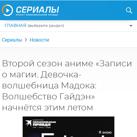
ГЛАВНАЯ
(выберите раздел)
ПО ЖАНРАМ
Сериалы
Новости
КОМЕДИИ
ПО СТРАНАМ
ДРАМЫ
США
РЕЦЕНЗИИ
Второй сезон аниме «Записи
УЖАСЫ
РОССИЯ
о магии. Девочка-
НА ВЫХОДНЫЕ
БОЕВИКИ
АНГЛИЯ
волшебница Мадока:
НОВОСТИ
ТРИЛЛЕРЫ
ИТАЛИЯ
Волшебство Гайдэн»
ИНТЕРЕСНО
ФЭНТЕЗИ
ТУРЦИЯ
начнётся этим летом
НОВОСТИ ТУРЕЦКИХ СЕРИАЛОВ
ДЕТЕКТИВЫ
УКРАИНА
АЗИАТСКИЕ СЕРИАЛЫ
КРИМИНАЛ
КАНАДА
ИНТЕРВЬЮ
ФАНТАСТИКА