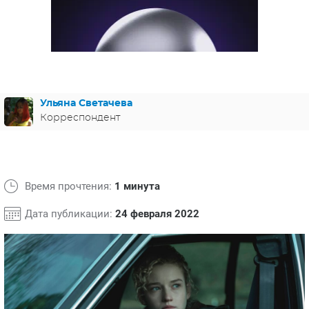
ЯПОНИЯ
СВЕТСКИЕ НОВОСТИ
МЕЛОДРАМЫ
ИСПАНИЯ
ТЕСТЫ
ФРАНЦИЯ
СПОЙЛЕРЫ ИЗ СЕРИАЛОВ
ГЕРМАНИЯ
Ульяна Светачева
Корреспондент
Время прочтения:
1 минута
Дата публикации:
24 февраля 2022