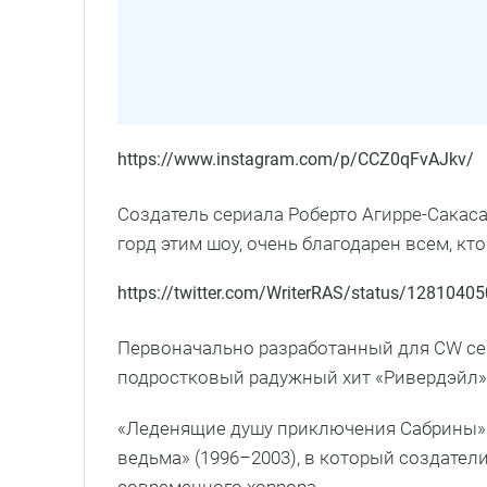
https://www.instagram.com/p/CCZ0qFvAJkv/
Создатель сериала Роберто Агирре-Сакас
горд этим шоу, очень благодарен всем, кто
https://twitter.com/WriterRAS/status/128104
Первоначально разработанный для CW сер
подростковый радужный хит «Ривердэйл») 
«Леденящие душу приключения Сабрины» 
ведьма» (1996–2003), в который создател
современного хоррора.