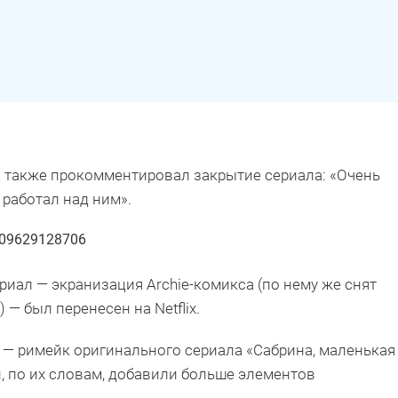
а также прокомментировал закрытие сериала: «Очень
 работал над ним».
0509629128706
иал — экранизация Archie-комикса (по нему же снят
— был перенесен на Netflix.
— римейк оригинального сериала «Сабрина, маленькая
и, по их словам, добавили больше элементов