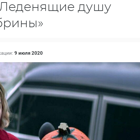
«Леденящие душу
брины»
кации:
9 июля 2020