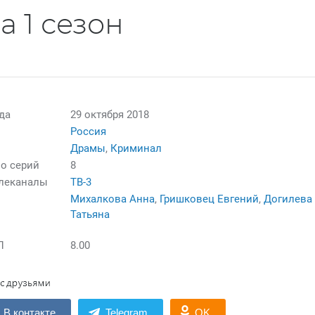
 1 сезон
да
29 октября 2018
Россия
Драмы
,
Криминал
о серий
8
елеканалы
ТВ-3
Михалкова Анна
,
Гришковец Евгений
,
Догилева
Татьяна
П
8.00
В контакте
Telegram
OK