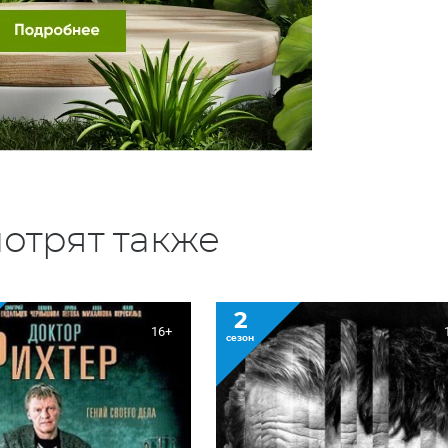
отрят также
2
16+
сезон