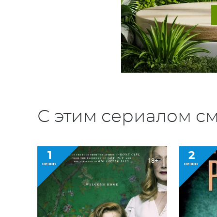
С этим сериалом см
1
2
18+
сезон
сезон