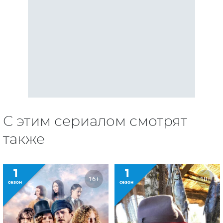
С этим сериалом смотрят
также
1
1
16+
18+
сезон
сезон