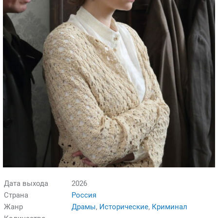
Дата выхода
2026
Страна
Россия
Жанр
Драмы
,
Исторические
,
Криминал