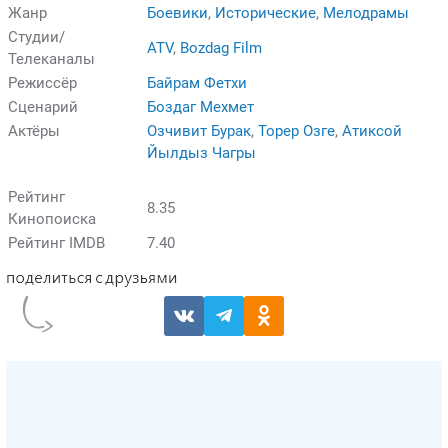
Жанр
Боевики
,
Исторические
,
Мелодрамы
Студии/
ATV
,
Bozdag Film
Телеканалы
Режиссёр
Байрам Фетхи
Сценарий
Боздаг Мехмет
Актёры
Озчивит Бурак
,
Торер Озге
,
Атиксой
Йылдыз Чагры
Рейтинг
8.35
Кинопоиска
Рейтинг IMDB
7.40