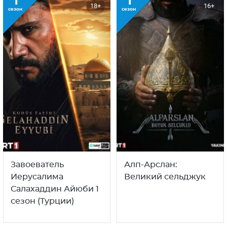
С этим сериалом смотрят
также
1
1
18+
16+
сезон
сезон