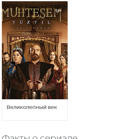
Завоеватель
Алп-Арслан:
Иерусалима
Великий сельджук
Салахаддин Айюби 1
сезон (Турции)
16+