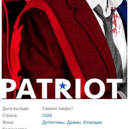
Дата выхода
Сериал закрыт
Страна
США
Жанр
Детективы
,
Драмы
,
Комедии