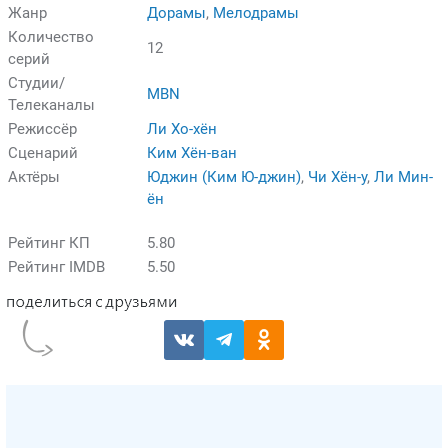
Жанр
Дорамы
,
Мелодрамы
Количество
12
серий
Студии/
MBN
Телеканалы
Режиссёр
Ли Хо-хён
Сценарий
Ким Хён-ван
Актёры
Юджин (Ким Ю-джин)
,
Чи Хён-у
,
Ли Мин-
ён
Рейтинг КП
5.80
Рейтинг IMDB
5.50