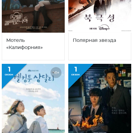
Мотель
Полярная звезда
«Калифорния»
1
1
18+
18+
сезон
сезон