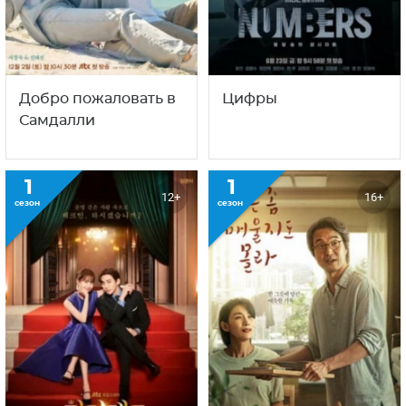
Добро пожаловать в
Цифры
Самдалли
1
1
12+
16+
сезон
сезон