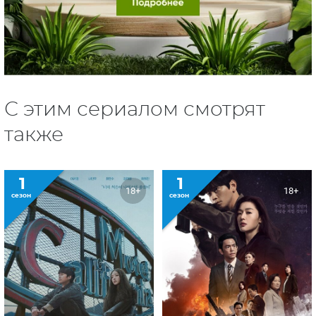
С этим сериалом смотрят
также
1
1
18+
18+
сезон
сезон