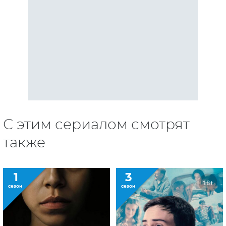
С этим сериалом смотрят
также
1
3
18+
сезон
сезон