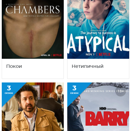
Покои
Нетипичный
3
3
18+
сезон
сезон