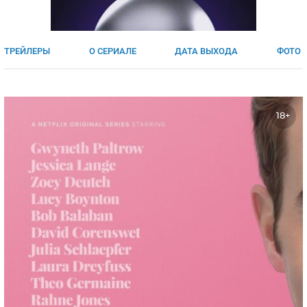
ЯПОНИЯ
СВЕТСКИЕ НОВОСТИ
МЕЛОДРАМЫ
ИСПАНИЯ
ТЕСТЫ
ТРЕЙЛЕРЫ
О СЕРИАЛЕ
ДАТА ВЫХОДА
ФОТО
ФРАНЦИЯ
СПОЙЛЕРЫ ИЗ СЕРИАЛОВ
ГЕРМАНИЯ
18+