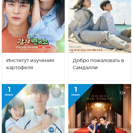
Институт изучения
Добро пожаловать в
картофеля
Самдалли
1
1
18+
12+
сезон
сезон