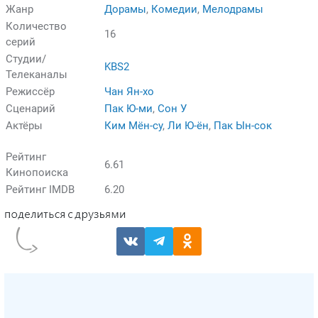
Жанр
Дорамы
,
Комедии
,
Мелодрамы
Количество
16
серий
Студии/
KBS2
Телеканалы
Режиссёр
Чан Ян-хо
Сценарий
Пак Ю-ми
,
Сон У
Актёры
Ким Мён-су
,
Ли Ю-ён
,
Пак Ын-сок
Рейтинг
6.61
Кинопоиска
Рейтинг IMDB
6.20