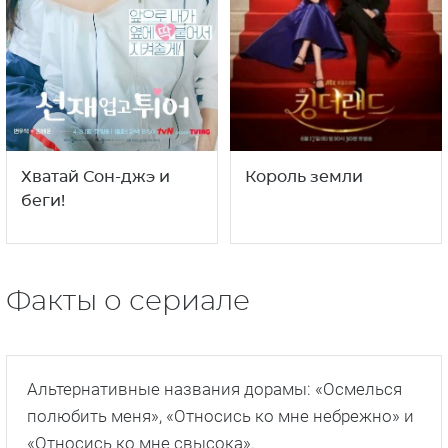
Хватай Сон-джэ и
Король земли
беги!
Факты о сериале
Альтернативные названия дорамы: «Осмелься
полюбить меня», «Относись ко мне небрежно» и
«Относись ко мне свысока».