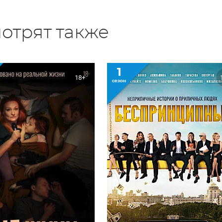
отрят также
1
18+
сезон