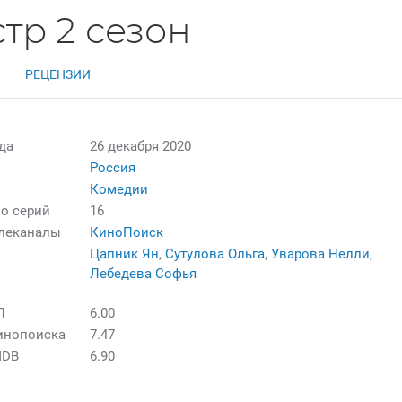
тр 2 сезон
РЕЦЕНЗИИ
да
26 декабря 2020
Россия
Комедии
о серий
16
елеканалы
КиноПоиск
Цапник Ян
,
Сутулова Ольга
,
Уварова Нелли
,
Лебедева Софья
П
6.00
инопоиска
7.47
MDB
6.90