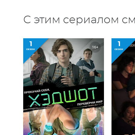
С этим сериалом см
1
1
16+
сезон
сезон