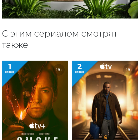
С этим сериалом смотрят
также
1
2
18+
18+
сезон
сезон