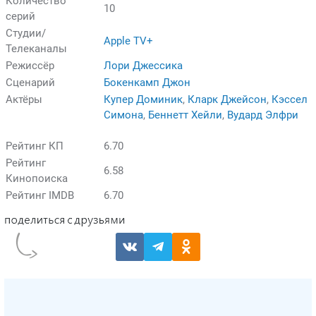
Количество
10
серий
Студии/
Apple TV+
Телеканалы
Режиссёр
Лори Джессика
Сценарий
Бокенкамп Джон
Актёры
Купер Доминик
,
Кларк Джейсон
,
Кэссел
Симона
,
Беннетт Хейли
,
Вудард Элфри
Рейтинг КП
6.70
Рейтинг
6.58
Кинопоиска
Рейтинг IMDB
6.70