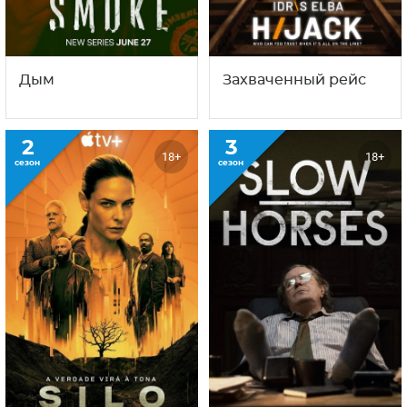
Дым
Захваченный рейс
2
3
18+
18+
сезон
сезон