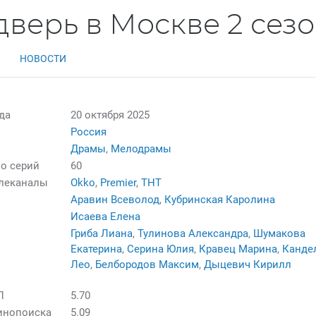
дверь в Москве 2 сез
НОВОСТИ
да
20 октября 2025
Россия
Драмы
,
Мелодрамы
о серий
60
елеканалы
Okko
,
Premier
,
ТНТ
Аравин Всеволод
,
Кубринская Каролина
Исаева Елена
Гриба Лиана
,
Тулинова Александра
,
Шумакова
Екатерина
,
Серина Юлия
,
Кравец Марина
,
Канде
Лео
,
Белбородов Максим
,
Дыцевич Кирилл
П
5.70
инопоиска
5.09