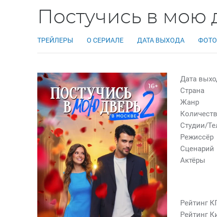
Постучись в мою 
ТРЕЙЛЕРЫ
О СЕРИАЛЕ
ДАТА ВЫХОДА
ФОТО
Дата выхо
16+
Страна
Жанр
Количеств
Студии/Т
Режиссёр
Сценарий
Актёры
Рейтинг К
Рейтинг К