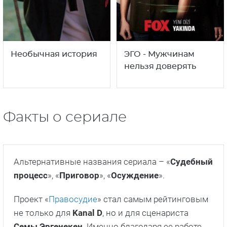
Омер
Гюльджемаль
1
1
16+
16+
сезон
сезон
Необычная история
ЭГО - Мужчинам