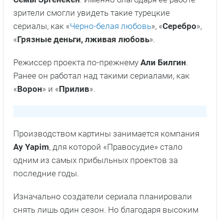
нельзя доверять
Факты о сериале
Альтернативные названия сериала – «
Судебный
процесс
», «
Приговор
», «
Осуждение
».
Проект «
Правосудие
» стал самым рейтинговым
не только для
Kanal D
, но и для сценариста
Семы Эргенекен
. Именно благодаря ее работе
зрители смогли увидеть такие турецкие
сериалы, как «
Черно-белая любовь
», «
Серебро
»,
«
Грязные деньги, лживая любовь
».
Режиссер проекта по-прежнему
Али Билгин
.