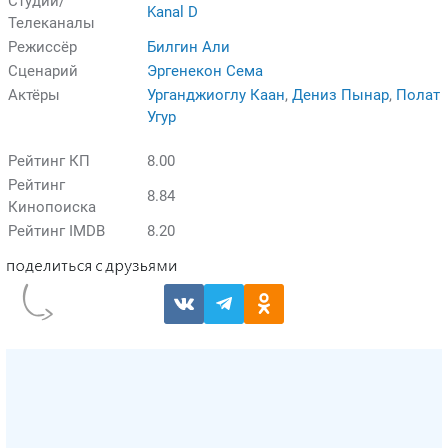
Студии/
Kanal D
Телеканалы
Режиссёр
Билгин Али
Сценарий
Эргенекон Сема
Актёры
Урганджиоглу Каан
,
Дениз Пынар
,
Полат
Угур
Рейтинг КП
8.00
Рейтинг
8.84
Кинопоиска
Рейтинг IMDB
8.20