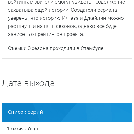
Ранее он работал над такими сериалами, как
«
Ворон
» и «
Прилив
».
Производством картины занимается компания
Ay
Yapim
, для которой «Правосудие» стало
одним из самых прибыльных проектов за
последние годы.
Изначально создатели сериала планировали
снять лишь один сезон. Но благодаря высоким
рейтингам зрители смогут увидеть продолжение
захватывающей истории. Создатели сериала
уверены, что историю Илгаза и Джейлин можно
растянуть и на пять сезонов, однако все будет
зависеть от рейтингов проекта.