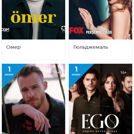
С этим сериалом смотрят
также
1
1
16+
16+
сезон
сезон