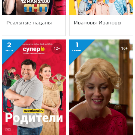
Реальные пацаны
Ивановы-Ивановы
2
1
12+
16+
сезон
сезон