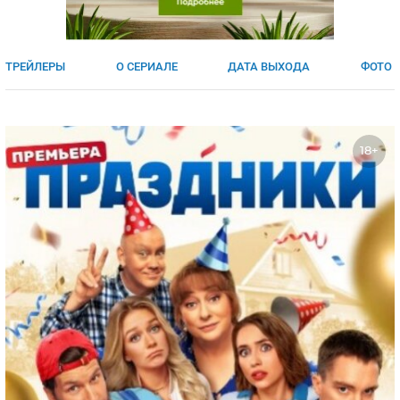
ЯПОНИЯ
СВЕТСКИЕ НОВОСТИ
МЕЛОДРАМЫ
ИСПАНИЯ
ТЕСТЫ
ТРЕЙЛЕРЫ
О СЕРИАЛЕ
ДАТА ВЫХОДА
ФОТО
ФРАНЦИЯ
СПОЙЛЕРЫ ИЗ СЕРИАЛОВ
ГЕРМАНИЯ
18+