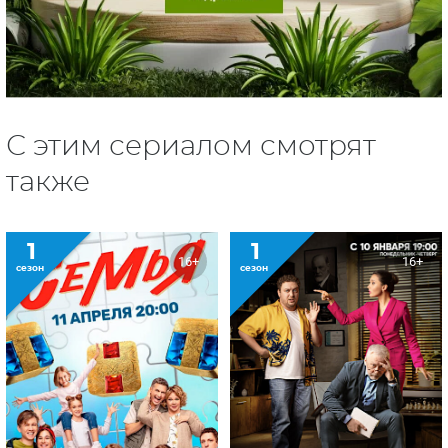
С этим сериалом смотрят
также
1
1
16+
16+
сезон
сезон