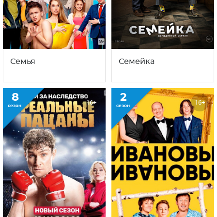
Семья
Семейка
8
2
16+
16+
сезон
сезон