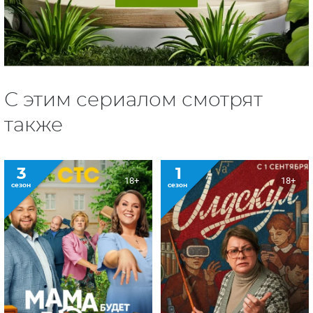
С этим сериалом смотрят
также
3
1
18+
18+
сезон
сезон