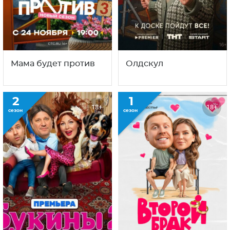
Мама будет против
Олдскул
2
1
18+
18+
сезон
сезон