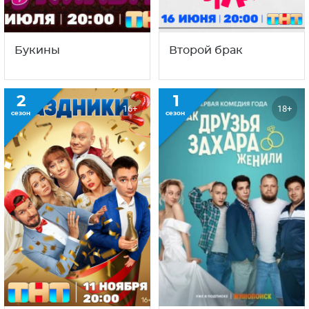
Букины
Второй брак
2
1
16+
18+
сезон
сезон