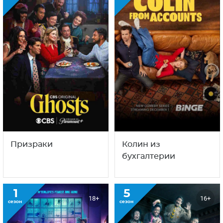
Призраки
Колин из
бухгалтерии
1
5
18+
16+
сезон
сезон