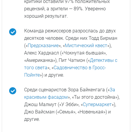
критики оставили 97% положительных
рецензий, а зрители — 89%. Уверенно
хороший результат.
Команда режиссеров разрослась до двух
десятков человек. Среди них Тодд Бирман
(«
Предсказание
», «
Мистический квест
»),
Алекс Хардкасл («Чокнутая бывшая»,
«Американка»), Пит Чатмон («
Детективы с
того света
», «
Садовничество в Гросс-
Пойнте
») и другие.
Среди сценаристов Зора Байкенгага («
За
красивым фасадом
», «Ты этого достойна»),
Джош Малмут («У Эбби», «
Супермаркет
»),
Джо Вайсман («Семья», «Новенькая») и
другие.