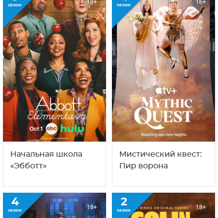
18+
16+
сезон
сезон
Начальная школа
Мистический квест:
«Эбботт»
Пир ворона
4
2
18+
18+
сезон
сезон