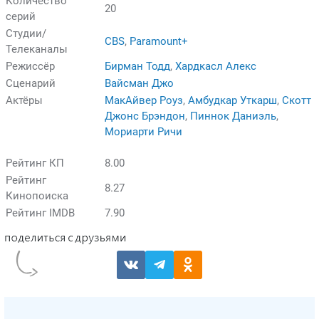
Количество
20
серий
Студии/
CBS
,
Paramount+
Телеканалы
Режиссёр
Бирман Тодд
,
Хардкасл Алекс
Сценарий
Вайсман Джо
Актёры
МакАйвер Роуз
,
Амбудкар Уткарш
,
Скотт
Джонс Брэндон
,
Пиннок Даниэль
,
Мориарти Ричи
Рейтинг КП
8.00
Рейтинг
8.27
Кинопоиска
Рейтинг IMDB
7.90