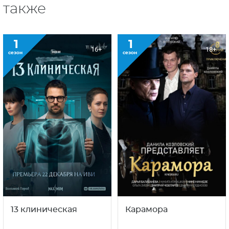
также
1
1
16+
18+
сезон
сезон
13 клиническая
Карамора