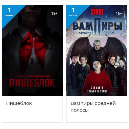
1
1
18+
16+
сезон
сезон
Пищеблок
Вампиры средней
полосы