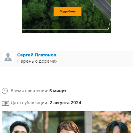
ЯПОНИЯ
СВЕТСКИЕ НОВОСТИ
МЕЛОДРАМЫ
ИСПАНИЯ
ТЕСТЫ
ФРАНЦИЯ
СПОЙЛЕРЫ ИЗ СЕРИАЛОВ
ГЕРМАНИЯ
Сергей Платонов
Парень о дорамах
Время прочтения:
5 минут
Дата публикации:
2 августа 2024