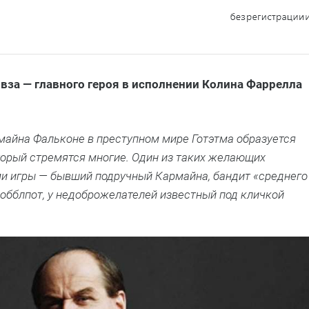
вза — главного героя в исполнении Колина Фаррелла
майна Фальконе в преступном мире Готэтма образуется
оторый стремятся многие. Один из таких желающих
и игры — бывший подручный Кармайна, бандит «среднего
Кобблпот, у недоброжелателей известный под кличкой