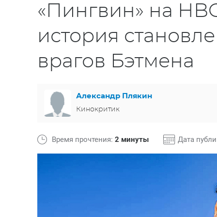
«Пингвин» на HBO
история становле
врагов Бэтмена
Александр Плякин
Кинокритик
Время прочтения:
2 минуты
Дата публ