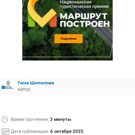
ЯПОНИЯ
СВЕТСКИЕ НОВОСТИ
МЕЛОДРАМЫ
ИСПАНИЯ
ТЕСТЫ
ФРАНЦИЯ
СПОЙЛЕРЫ ИЗ СЕРИАЛОВ
ГЕРМАНИЯ
Тина Шипилова
Автор
Время прочтения:
3 минуты
Дата публикации:
6 октября 2025