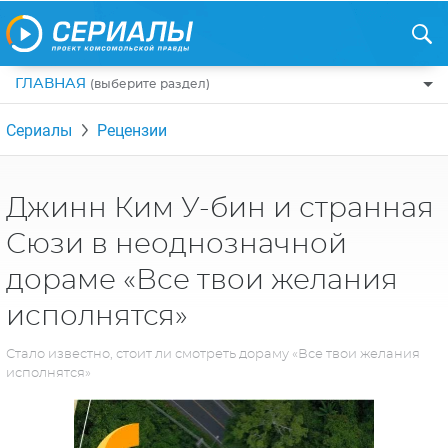
ГЛАВНАЯ
(выберите раздел)
ПО ЖАНРАМ
Сериалы
Рецензии
КОМЕДИИ
ПО СТРАНАМ
ДРАМЫ
США
РЕЦЕНЗИИ
Джинн Ким У-бин и странная
УЖАСЫ
РОССИЯ
Сюзи в неоднозначной
НА ВЫХОДНЫЕ
БОЕВИКИ
АНГЛИЯ
дораме «Все твои желания
НОВОСТИ
ТРИЛЛЕРЫ
ИТАЛИЯ
исполнятся»
ИНТЕРЕСНО
ФЭНТЕЗИ
ТУРЦИЯ
Стало известно, стоит ли смотреть дораму «Все твои желания
НОВОСТИ ТУРЕЦКИХ СЕРИАЛОВ
исполнятся»
ДЕТЕКТИВЫ
УКРАИНА
АЗИАТСКИЕ СЕРИАЛЫ
КРИМИНАЛ
КАНАДА
ИНТЕРВЬЮ
ФАНТАСТИКА