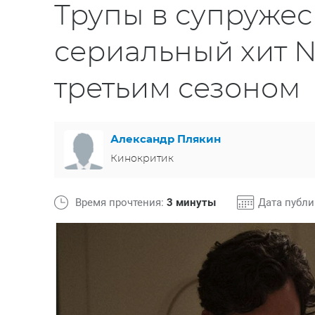
Трупы в супружес
сериальный хит Ne
третьим сезоном
Александр Плякин
Кинокритик
Время прочтения:
3 минуты
Дата публ