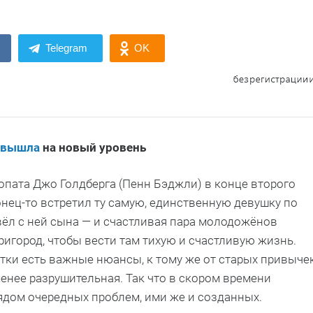
Telegram
OK
вышла
на новый уровень
опата Джо Голдберга (Пенн Бэджли) в конце второго
нец-то встретил ту самую, единственную девушку по
вёл с ней сына — и счастливая пара молодожёнов
игород, чтобы вести там тихую и счастливую жизнь.
стки есть важные нюансы, к тому же от старых привыче
менее разрушительная. Так что в скором времени
ядом очередных проблем, ими же и созданных.