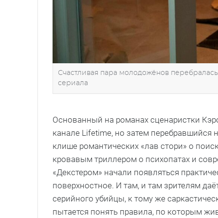
Счастливая пара молодожёнов перебралас
сериала
Основанный на романах сценаристки Кэр
канале Lifetime, но затем перебравшийся 
клише романтических «лав стори» о поис
кровавым триллером о психопатах и совре
«Декстером» начали появляться практичес
поверхностное. И там, и там зрителям д
серийного убийцы, к тому же саркастиче
пытается понять правила, по которым жи