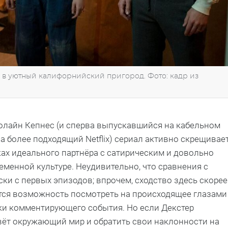
ь в уютный калифорнийский пригород.
Фото: кадр из
олайн Кепнес (и сперва выпускавшийся на кабельном
на более подходящий Netflix) сериал активно скрещивае
ках идеального партнёра с сатирическим и довольно
менной культуре. Неудивительно, что сравнения с
ки с первых эпизодов; впрочем, сходство здесь скорее
аётся возможность посмотреть на происходящее глазами
ски комментирующего события. Но если Декстер
вёт окружающий мир и обратить свои наклонности на