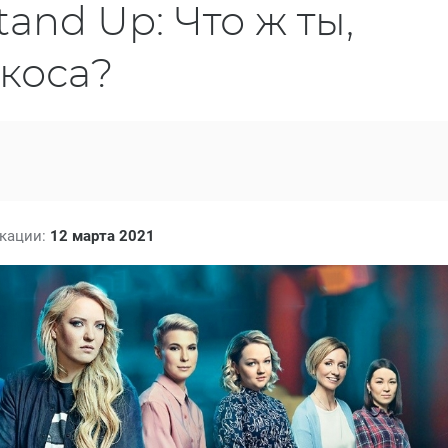
and Up: Что ж ты,
коса?
икации:
12 марта 2021