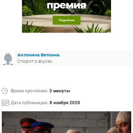
ЯПОНИЯ
СВЕТСКИЕ НОВОСТИ
МЕЛОДРАМЫ
ИСПАНИЯ
ТЕСТЫ
ФРАНЦИЯ
СПОЙЛЕРЫ ИЗ СЕРИАЛОВ
ГЕРМАНИЯ
Антонина Веткина
Спорит о вкусах
Время прочтения:
3 минуты
Дата публикации:
8 ноября 2020