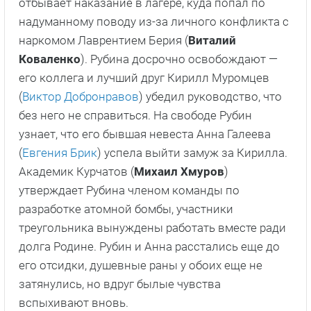
отбывает наказание в лагере, куда попал по
надуманному поводу из-за личного конфликта с
наркомом Лаврентием Берия (
Виталий
Коваленко
). Рубина досрочно освобождают —
его коллега и лучший друг Кирилл Муромцев
(
Виктор Добронравов
) убедил руководство, что
без него не справиться. На свободе Рубин
узнает, что его бывшая невеста Анна Галеева
(
Евгения Брик
) успела выйти замуж за Кирилла.
Академик Курчатов (
Михаил Хмуров
)
утверждает Рубина членом команды по
разработке атомной бомбы, участники
треугольника вынуждены работать вместе ради
долга Родине. Рубин и Анна расстались еще до
его отсидки, душевные раны у обоих еще не
затянулись, но вдруг былые чувства
вспыхивают вновь.