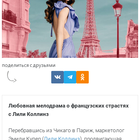
Любовная мелодрама о французских страстях
с Лили Коллинз
Перебравшись из Чикаго в Париж, маркетолог
Эмили Купер (
Лили Коллинз
), продвигающая