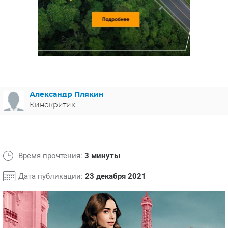
ЯПОНИЯ
СВЕТСКИЕ НОВОСТИ
МЕЛОДРАМЫ
ИСПАНИЯ
ТЕСТЫ
ФРАНЦИЯ
СПОЙЛЕРЫ ИЗ СЕРИАЛОВ
ГЕРМАНИЯ
Александр Плякин
Кинокритик
Время прочтения:
3 минуты
Дата публикации:
23 декабря 2021