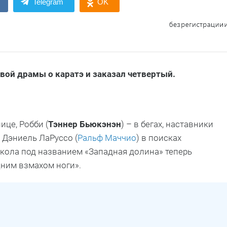
Telegram
OK
ой драмы о каратэ и заказал четвертый.
ице, Робби (
Тэннер Бьюкэнэн
) – в бегах, наставники
и Дэниель ЛаРуссо (
Ральф Маччио
) в поисках
школа под названием «Западная долина» теперь
дним взмахом ноги».