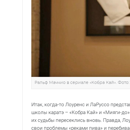
Ральф Маччио в сериале «Кобра Кай». Фото:
Итак, когда-то Лоуренс и ЛаРуссо предс
школы каратэ – «Кобра Кай» и «Мияги-до
их судьбы пересеклись вновь. Правда, Ло
свои проблемы «реками пива» и перебива