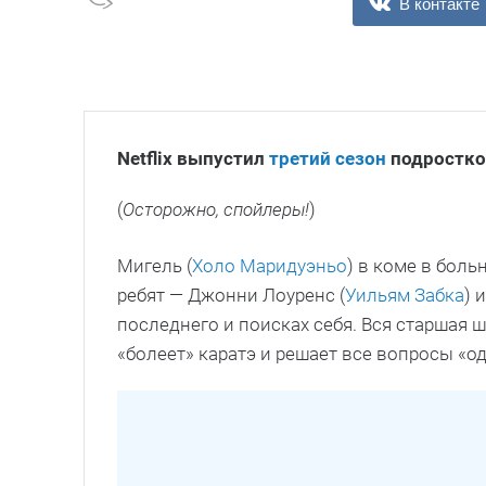
В контакте
Netflix выпустил
третий сезон
подростков
(
Осторожно, спойлеры!
)
Мигель (
Холо Маридуэньо
) в коме в больн
ребят — Джонни Лоуренс (
Уильям Забка
) 
последнего и поисках себя. Вся старшая 
«болеет» каратэ и решает все вопросы «о