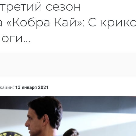
третий сезон
 «Кобра Кай»: С крик
ноги…
икации:
13 января 2021