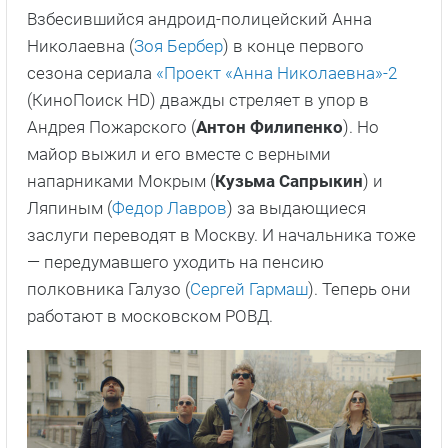
Взбесившийся андроид-полицейский Анна
Николаевна (
Зоя Бербер
) в конце первого
сезона сериала
«Проект «Анна Николаевна»-2
(КиноПоиск HD) дважды стреляет в упор в
Андрея Пожарского (
Антон Филипенко
). Но
майор выжил и его вместе с верными
напарниками Мокрым (
Кузьма Сапрыкин
) и
Ляпиным (
Федор Лавров
) за выдающиеся
заслуги переводят в Москву. И начальника тоже
— передумавшего уходить на пенсию
полковника Галузо (
Сергей Гармаш
). Теперь они
работают в московском РОВД.