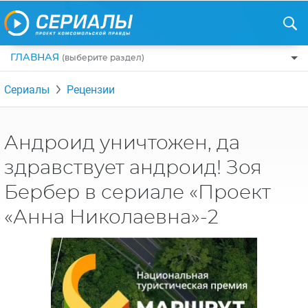
ГЛАВНАЯ
(выберите раздел)
ПО ЖАНРАМ
Сериалы
Рецензии
КОМЕДИИ
ПО СТРАНАМ
ДРАМЫ
США
РЕЦЕНЗИИ
Андроид уничтожен, да
УЖАСЫ
РОССИЯ
здравствует андроид! Зоя
НА ВЫХОДНЫЕ
БОЕВИКИ
АНГЛИЯ
Бербер в сериале «Проект
НОВОСТИ
ТРИЛЛЕРЫ
ИТАЛИЯ
«Анна Николаевна»-2
ИНТЕРЕСНО
ФЭНТЕЗИ
ТУРЦИЯ
НОВОСТИ ТУРЕЦКИХ СЕРИАЛОВ
ДЕТЕКТИВЫ
УКРАИНА
АЗИАТСКИЕ СЕРИАЛЫ
КРИМИНАЛ
КАНАДА
ИНТЕРВЬЮ
ФАНТАСТИКА