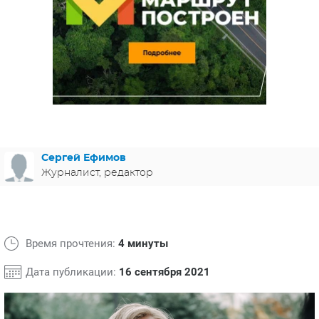
ЯПОНИЯ
СВЕТСКИЕ НОВОСТИ
МЕЛОДРАМЫ
ИСПАНИЯ
ТЕСТЫ
ФРАНЦИЯ
СПОЙЛЕРЫ ИЗ СЕРИАЛОВ
ГЕРМАНИЯ
Сергей Ефимов
Журналист, редактор
Время прочтения:
4 минуты
Дата публикации:
16 сентября 2021