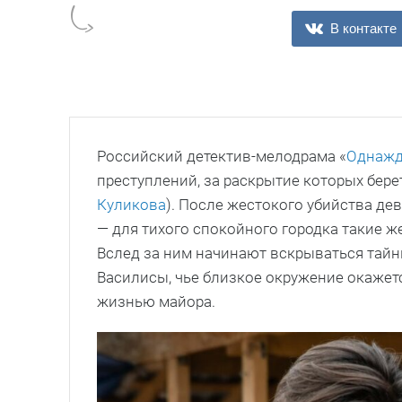
В контакте
Российский детектив-мелодрама «
Однажд
преступлений, за раскрытие которых бер
Куликова
). После жестокого убийства де
— для тихого спокойного городка такие ж
Вслед за ним начинают вскрываться тайны
Василисы, чье близкое окружение окажетс
жизнью майора.