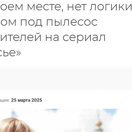
оем месте, нет логик
ном под пылесос
рителей на сериал
сье»
ации:
25 марта 2025