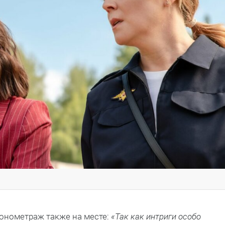
ронометраж также на месте:
«Так как интриги особо