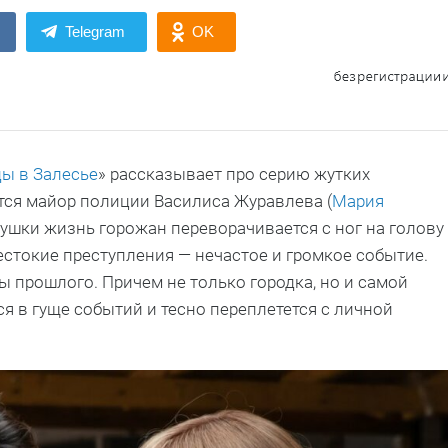
Telegram
OK
ы в Залесье
» рассказывает про серию жутких
ется майор полиции Василиса Журавлева (
Мария
вушки жизнь горожан переворачивается с ног на голову
естокие преступления — нечастое и громкое событие.
 прошлого. Причем не только городка, но и самой
я в гуще событий и тесно переплетется с личной