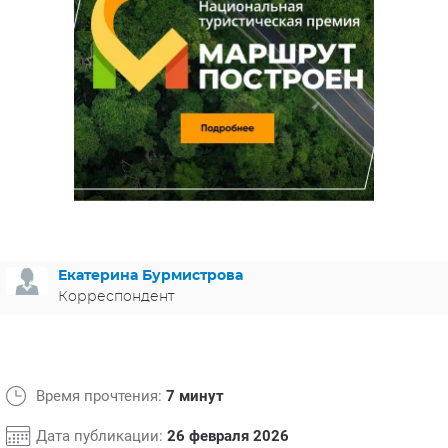
ЯПОНИЯ
СВЕТСКИЕ НОВОСТИ
МЕЛОДРАМЫ
ИСПАНИЯ
ТЕСТЫ
ФРАНЦИЯ
СПОЙЛЕРЫ ИЗ СЕРИАЛОВ
ГЕРМАНИЯ
Екатерина Бурмистрова
Корреспондент
Время прочтения:
7 минут
Дата публикации:
26 февраля 2026