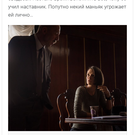
учил наставник. Попутно некий маньяк угрожает
ей лично…