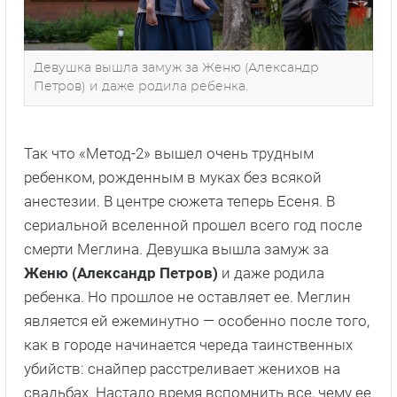
Девушка вышла замуж за Женю (Александр
Петров) и даже родила ребенка.
Так что «Метод-2» вышел очень трудным
ребенком, рожденным в муках без всякой
анестезии. В центре сюжета теперь Есеня. В
сериальной вселенной прошел всего год после
смерти Меглина. Девушка вышла замуж за
Женю (Александр Петров)
и даже родила
ребенка. Но прошлое не оставляет ее. Меглин
является ей ежеминутно — особенно после того,
как в городе начинается череда таинственных
убийств: снайпер расстреливает женихов на
свадьбах. Настало время вспомнить все, чему ее