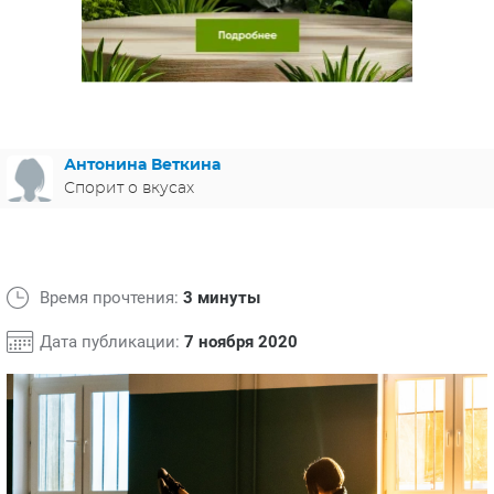
ЯПОНИЯ
СВЕТСКИЕ НОВОСТИ
МЕЛОДРАМЫ
ИСПАНИЯ
ТЕСТЫ
ФРАНЦИЯ
СПОЙЛЕРЫ ИЗ СЕРИАЛОВ
ГЕРМАНИЯ
Антонина Веткина
Спорит о вкусах
Время прочтения:
3 минуты
Дата публикации:
7 ноября 2020