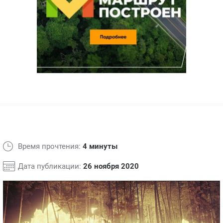
ЯПОНИЯ
СВЕТСКИЕ НОВОСТИ
МЕЛОДРАМЫ
ИСПАНИЯ
ТЕСТЫ
ФРАНЦИЯ
СПОЙЛЕРЫ ИЗ СЕРИАЛОВ
ГЕРМАНИЯ
Время прочтения:
4 минуты
Дата публикации:
26 ноября 2020