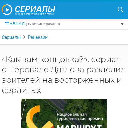
ГЛАВНАЯ
(выберите раздел)
ПО ЖАНРАМ
Сериалы
Рецензии
КОМЕДИИ
ПО СТРАНАМ
ДРАМЫ
США
РЕЦЕНЗИИ
«Как вам концовка?»: сериал
УЖАСЫ
РОССИЯ
о перевале Дятлова разделил
НА ВЫХОДНЫЕ
БОЕВИКИ
АНГЛИЯ
зрителей на восторженных и
НОВОСТИ
ТРИЛЛЕРЫ
ИТАЛИЯ
сердитых
ИНТЕРЕСНО
ФЭНТЕЗИ
ТУРЦИЯ
НОВОСТИ ТУРЕЦКИХ СЕРИАЛОВ
ДЕТЕКТИВЫ
УКРАИНА
АЗИАТСКИЕ СЕРИАЛЫ
КРИМИНАЛ
КАНАДА
ИНТЕРВЬЮ
ФАНТАСТИКА