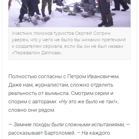
Участник поисков туристов Сергей Согрин
уверен, что у него не было бы никаких претензий
к создателям сериала, если бы он не был назван
«Перевалом Дятлова».
Полностью согласны с Петром Ивановичем.
Даже нам, журналистам, сложно отделить
реальность от вымысла. Смотрим серии и
спорим с авторами:
«Ну это же было не так!»
,
словно они рядом.
— Зимние походы были сложными испытаниями,
—
рассказывает Бартоломей.
– На каждого