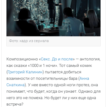
Фото: кадр из сериала
Композиционно «
Секс. До и после
» — антология,
как сказки «1000 и 1 ночи». Тот самый комик
(
Григорий Калинин
) пытается добиться
взаимности от посетительницы бара (
Анна
Снаткина
). У нее вместо одной ноги протез, она
понимает, что будет, когда он узнает. Однако для
него это не помеха. Но будет ли у них еще одна
встреча?