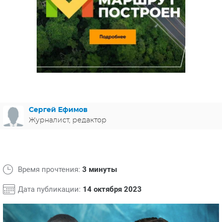
ЯПОНИЯ
СВЕТСКИЕ НОВОСТИ
МЕЛОДРАМЫ
ИСПАНИЯ
ТЕСТЫ
ФРАНЦИЯ
СПОЙЛЕРЫ ИЗ СЕРИАЛОВ
ГЕРМАНИЯ
Сергей Ефимов
Журналист, редактор
Время прочтения:
3 минуты
Дата публикации:
14 октября 2023