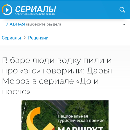
ГЛАВНАЯ
(выберите раздел)
ПО ЖАНРАМ
Сериалы
Рецензии
КОМЕДИИ
ПО СТРАНАМ
ДРАМЫ
США
РЕЦЕНЗИИ
В баре люди водку пили и
УЖАСЫ
РОССИЯ
про «это» говорили: Дарья
НА ВЫХОДНЫЕ
БОЕВИКИ
АНГЛИЯ
Мороз в сериале «До и
НОВОСТИ
ТРИЛЛЕРЫ
ИТАЛИЯ
после»
ИНТЕРЕСНО
ФЭНТЕЗИ
ТУРЦИЯ
НОВОСТИ ТУРЕЦКИХ СЕРИАЛОВ
ДЕТЕКТИВЫ
УКРАИНА
АЗИАТСКИЕ СЕРИАЛЫ
КРИМИНАЛ
КАНАДА
ИНТЕРВЬЮ
ФАНТАСТИКА