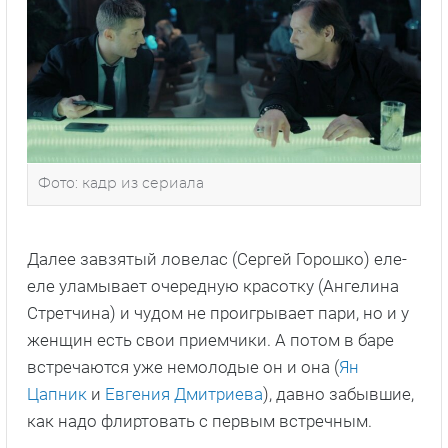
Фото: кадр из сериала
Далее завзятый ловелас (Сергей Горошко) еле-
еле уламывает очередную красотку (Ангелина
Стретчина) и чудом не проигрывает пари, но и у
женщин есть свои приемчики. А потом в баре
встречаются уже немолодые он и она (
Ян
Цапник
и
Евгения Дмитриева
), давно забывшие,
как надо флиртовать с первым встречным.