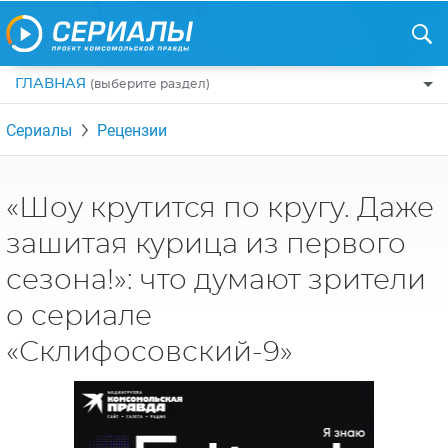
ГЛАВНАЯ
(выберите раздел)
ПО ЖАНРАМ
Сериалы
Рецензии
КОМЕДИИ
ПО СТРАНАМ
ДРАМЫ
США
РЕЦЕНЗИИ
«Шоу крутится по кругу. Даже
УЖАСЫ
РОССИЯ
зашитая курица из первого
НА ВЫХОДНЫЕ
БОЕВИКИ
АНГЛИЯ
сезона!»: что думают зрители
НОВОСТИ
ТРИЛЛЕРЫ
ИТАЛИЯ
о сериале
ИНТЕРЕСНО
ФЭНТЕЗИ
ТУРЦИЯ
«Склифосовский-9»
НОВОСТИ ТУРЕЦКИХ СЕРИАЛОВ
ДЕТЕКТИВЫ
УКРАИНА
АЗИАТСКИЕ СЕРИАЛЫ
КРИМИНАЛ
КАНАДА
ИНТЕРВЬЮ
ФАНТАСТИКА