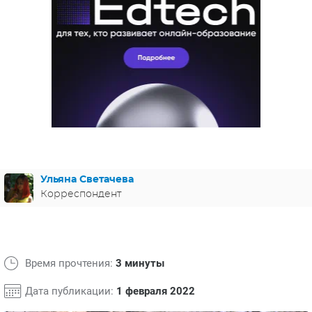
ЯПОНИЯ
СВЕТСКИЕ НОВОСТИ
МЕЛОДРАМЫ
ИСПАНИЯ
ТЕСТЫ
ФРАНЦИЯ
СПОЙЛЕРЫ ИЗ СЕРИАЛОВ
ГЕРМАНИЯ
Ульяна Светачева
Корреспондент
Время прочтения:
3 минуты
Дата публикации:
1 февраля 2022