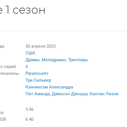
 1 сезон
да
30 апреля 2023
США
Драмы
,
Мелодрамы
,
Триллеры
о серий
8
елеканалы
Paramount+
Три Сильвер
Каннингэм Александра
Пит Аманда
,
Джексон Джошуа
,
Каплан Лиззи
5.96
ка
MDB
6.40