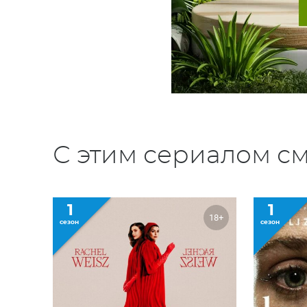
С этим сериалом см
1
1
18+
сезон
сезон