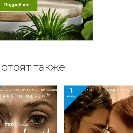
отрят также
1
16+
сезон