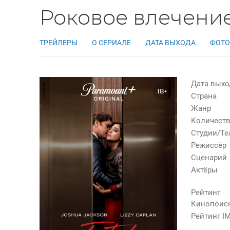
Роковое влечение
ТРЕЙЛЕРЫ
О СЕРИАЛЕ
ДАТА ВЫХОДА
ФОТО
Дата выхо
18+
Страна
Жанр
Количеств
Студии/Т
Режиссёр
Сценарий
Актёры
Рейтинг
Кинопоис
Рейтинг I