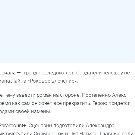
риала —- тренд последних лет. Создатели телешоу не
иана Лайна «Роковое влечение».
ает ему завести роман на стороне. Постепенно Алекс
емя как сам он хочет все прекратить. Герою придется
одами своей измены.
Paramount+. Сценарий подготовили Александра
ми выступили Сильвер Три и Пит Чатмон. Главные роли