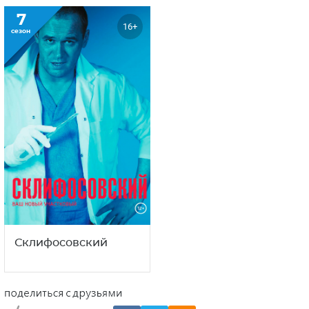
7
16+
сезон
Склифосовский